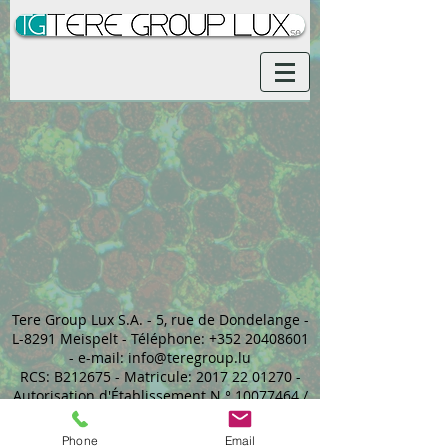
Tere Group Lux S.A. - 5, rue de Dondelange -
L-8291 Meispelt - Téléphone:
+352 20408601
- e-mail:
info@teregroup.lu
RCS: B212675 - Matricule:
2017 22 01270
-
Autorisation d'Établissement N.°
10077464
/
1
Phone
Email