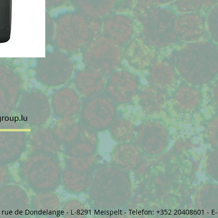
group.lu
, rue de Dondelange - L-8291 Meispelt - Telefon: +352 20408601 - E