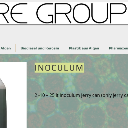
Algen
Biodiesel und Kerosin
Plastik aus Algen
Pharmazeu
INOCULUM
2 -10 – 25 lt inoculum jerry can (only jerry c