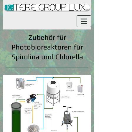
Zubehör für
Photobioreaktoren für
Spirulina und Chlorella