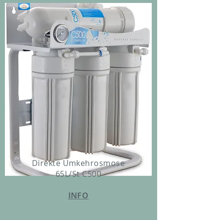
Direkte Umkehrosmose
65L/St C500
INFO