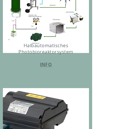
Halbautomatisches
Photobioreaktorsystem
INFO