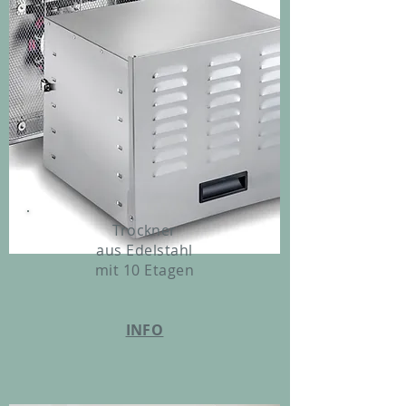
Trockner
aus Edelstahl
mit 10 Etagen
INFO