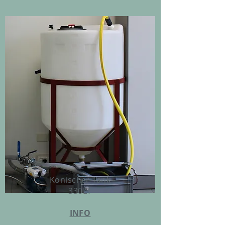
Konischer Tank
330LT
INFO